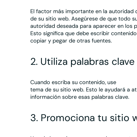
Plan Construye
Plan Impulsa >
Plan
Pla
CONSULTORÍA Y SERVICIOS
GASTRONO
El factor más importante en la autoridad 
Redes Sociales >
Tu negocio visible cuando lo
Fidel
Red
Profesionales y Servicios
busquen en Internet
con t
de su sitio web. Asegúrese de que todo su
›
Bares y re
Especializados
autoridad deseada para aparecer en los 
Plan Evoluciona
Alimentac
›
Plan Visibilidad >
Pla
Servicios para Empresas
Esto significa que debe escribir contenido 
Redes Sociales >
Posiciona tu negocio para
Conv
›
copiar y pegar de otras fuentes.
Ingeniería y Servicios Técnicos
CONSTRU
que destaque en tu zona
haz c
COMPRAS, HOGAR Y BELLEZA
Reformas,
2. Utiliza palabras clav
›
Tiendas y Comercio Local
Industria 
›
Hogar, Decoración y Mobiliario
MASCOTA
›
Belleza y Estética
Cuando escriba su contenido, use
palabra
Mascotas 
tema de su sitio web. Esto le ayudará a
at
información sobre esas palabras clave.
3. Promociona tu sitio 