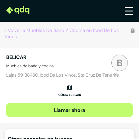
Volver a Muebles De Bano Y Cocina en Icod De Los
Vinos
BELICAR
B
Muebles de baño y cocina
Lajas 59, 38430, Icod De Los Vinos, Sta Cruz De Tenerife
CÓMO LLEGAR
Llamar ahora
Otros negocios en tu zona