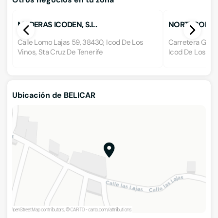
MADERAS ICODEN, S.L.
NORTYCOD
Calle Lomo Lajas 59, 38430, Icod De Los
Carretera Gener
Vinos, Sta Cruz De Tenerife
Icod De Los Vin
Ubicación de BELICAR