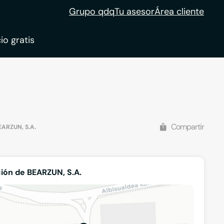
Grupo qdq
Tu asesor
Área cliente
io gratis
ble
tion
Compartir
EARZUN, S.A.
ión de BEARZUN, S.A.