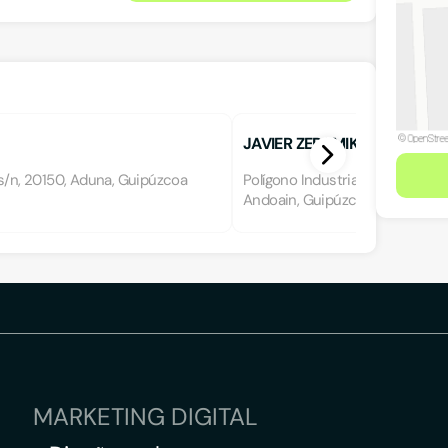
JAVIER ZERAMIKAK
s/n, 20150, Aduna, Guipúzcoa
Polígono Industrial Borda Berri s
Andoain, Guipúzcoa
MARKETING DIGITAL