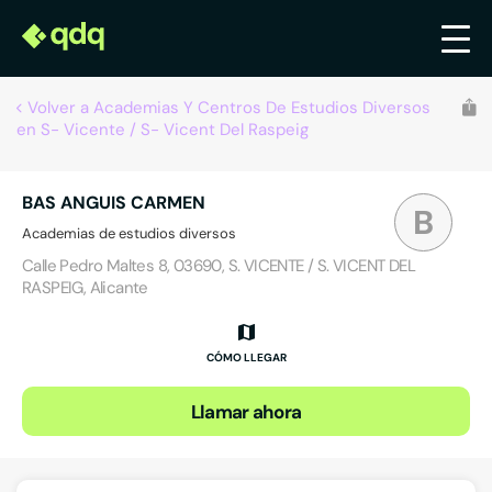
Volver a Academias Y Centros De Estudios Diversos
en S- Vicente / S- Vicent Del Raspeig
BAS ANGUIS CARMEN
B
Academias de estudios diversos
Calle Pedro Maltes 8, 03690, S. VICENTE / S. VICENT DEL
RASPEIG, Alicante
CÓMO LLEGAR
Llamar ahora