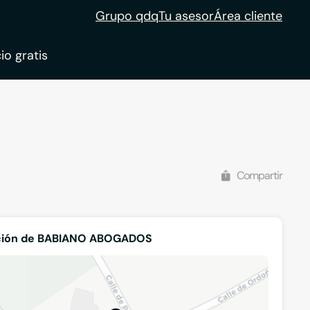
Grupo qdq
Tu asesor
Área cliente
io gratis
ble
tion
Compartir
ción de BABIANO ABOGADOS