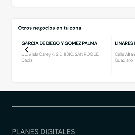
Otros negocios en tu zona
GARCIA DE DIEGO Y GOMEZ PALMA
LINARES B
ABOGADOS S.L.
Calle Isla Carey 4, 2;D, 11310, SAN ROQUE,
Calle Alta
Cádiz
Guadiaro,
PLANES DIGITALES