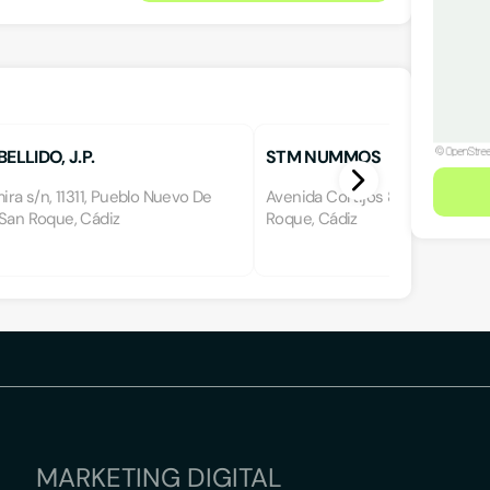
ELLIDO, J.P.
STM NUMMOS
mira s/n, 11311, Pueblo Nuevo De
Avenida Cortijos 8, 11310, Sotog
 San Roque, Cádiz
Roque, Cádiz
MARKETING DIGITAL