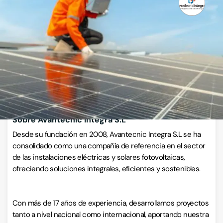
Servicios de telecomunicaciones
Calle Jiménez de la Espada 37, 30204, Cartagena, Murcia
VISITAR WEB
CÓMO LLEGAR
ESCRÍBENOS
Llamar ahora
Sobre Avantecnic Integra S.L
Desde su fundación en 2008, Avantecnic Integra S.L se ha
consolidado como una compañía de referencia en el sector
de las instalaciones eléctricas y solares fotovoltaicas,
ofreciendo soluciones integrales, eficientes y sostenibles.
Con más de 17 años de experiencia, desarrollamos proyectos
tanto a nivel nacional como internacional, aportando nuestra