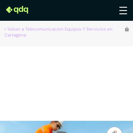
Volver a Telecomunicacion Equipos Y Servicios en
Cartagena
Avantecnic Integra S.L