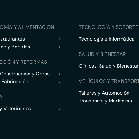
OMÍA Y ALIMENTACIÓN
TECNOLOGÍA Y SOPORTE 
estaurantes
›
Tecnología e Informática
ión y Bebidas
›
SALUD Y BIENESTAR
CCIÓN Y REFORMAS
Clínicas, Salud y Bienestar
 Construcción y Obras
›
VEHÍCULOS Y TRANSPOR
y Fabricación
›
Talleres y Automoción
S
Transporte y Mudanzas
 Veterinarios
›