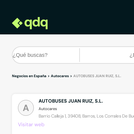
Negocios en España
Autocares
AUTOBUSES JUAN RUIZ, S.L.
AUTOBUSES JUAN RUIZ, S.L.
A
Autocares
Barrio Calleja 1, 39408, Barros, Los Corrales De B
Visitar web