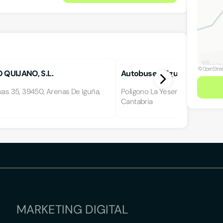
 QUIJANO, S.L.
Autobuses Figueras SL
uas 35, 39450, Arenas De Iguña,
Poligono La Yesera 21, 39612, Pa
Cantabria
MARKETING DIGITAL