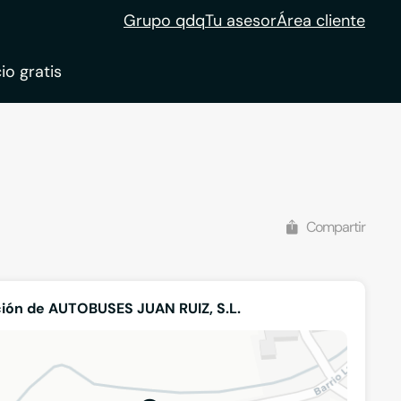
Grupo qdq
Tu asesor
Área cliente
io gratis
ble
tion
Compartir
ión de AUTOBUSES JUAN RUIZ, S.L.