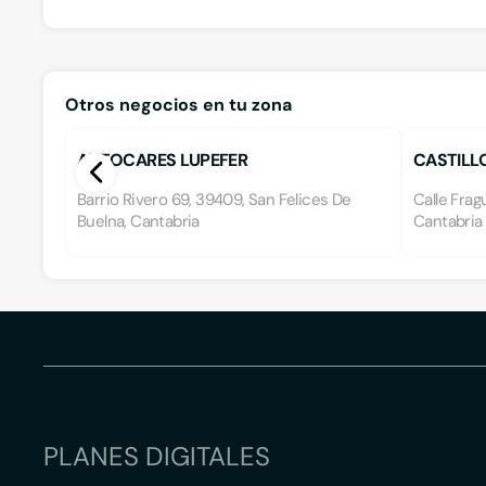
Otros negocios en tu zona
AUTOCARES LUPEFER
CASTILLO
Barrio Rivero 69, 39409, San Felices De
Calle Frag
Buelna, Cantabria
Cantabria
PLANES DIGITALES