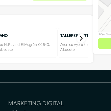
UANO
TALLERES CASTILLO MÁRQUEZ
s 14, Pol. Ind. El Mugrón, 02640,
Avenida Ayora km 1, 02640, Alm
Albacete
Albacete
MARKETING DIGITAL