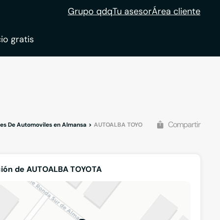
Grupo qdq
Tu asesor
Área cliente
io gratis
ble
tion
Compartir
tes De Automoviles en Almansa
AUTOALBA TOYOTA
ción de AUTOALBA TOYOTA