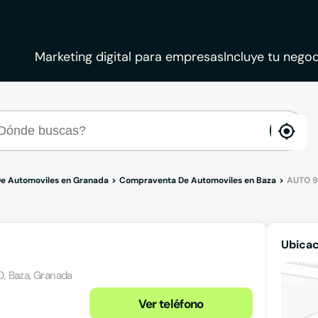
Marketing digital para empresas
Incluye tu negoc
ena
loca
e Automoviles en Granada
Compraventa De Automoviles en Baza
AUTO 9
Ubica
00, Baza, Granada
Ver teléfono