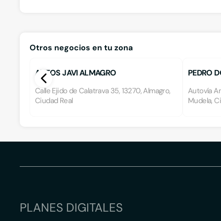
Otros negocios en tu zona
AUTOS JAVI ALMAGRO
PEDRO DO
Calle Ejido de Calatrava 35, 13270, Almagro,
Autovía An
Ciudad Real
Mudela, C
PLANES DIGITALES