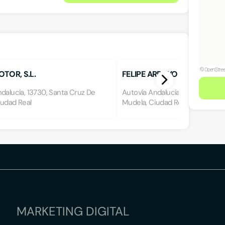
TOR, S.L.
FELIPE ARROYO
dalucía, 13730, Santa Cruz De
Autovía Andalucía, 13730, Santa
iudad Real
Mudela, Ciudad Real
MARKETING DIGITAL