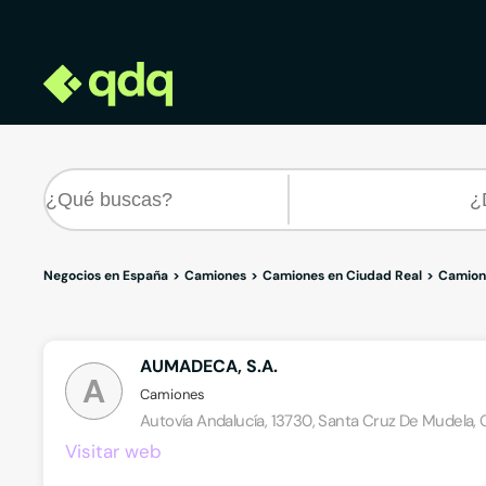
Negocios en España
Camiones
Camiones en Ciudad Real
Camion
AUMADECA, S.A.
A
Camiones
Autovía Andalucía, 13730, Santa Cruz De Mudela, 
Visitar web