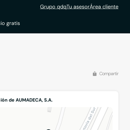
Grupo qdq
Tu asesor
Área cliente
io gratis
ble
tion
Compartir
ión de AUMADECA, S.A.