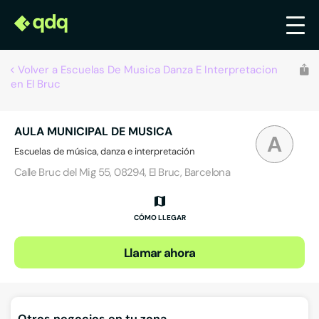
Volver a Escuelas De Musica Danza E Interpretacion
en El Bruc
AULA MUNICIPAL DE MUSICA
A
Escuelas de música, danza e interpretación
Calle Bruc del Mig 55, 08294, El Bruc, Barcelona
CÓMO LLEGAR
Llamar ahora
Otros negocios en tu zona