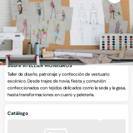
C. la Huerta, Plaza de la Constitución, 3, 22530, Zaidín, Huesca
VISITAR WEB
CÓMO LLEGAR
ESCRÍBENOS
Llamar ahora
Sobre ATELLIER MONEGROS
Taller de diseño, patronaje y confección de vestuario
escénico. Desde trajes de novia, fiesta y comunión
confeccionados con tejidos delicados como la seda y la gasa,
hasta transformaciones en cuero y peletería.
Catálogo