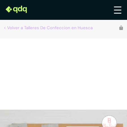
Volver a Talleres De Confeccion en Huesca
ATELLIER MONEGROS
Talleres de confección