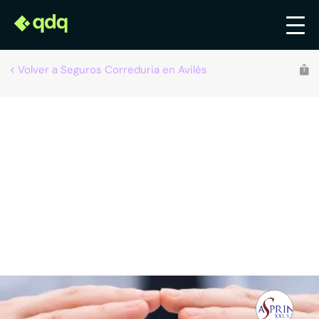
Volver a Seguros Correduria en Avilés
Recomendado por qdq
Asprin XXI, S.L.