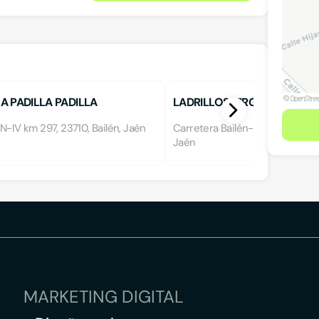
A PADILLA PADILLA
LADRILLOS VIRGEN DE LAS N
BAILÉN
N-IV km 297, 23710, Bailén, Jaén
Carretera Bailén-Motril km 2, 23
Jaén
MARKETING DIGITAL