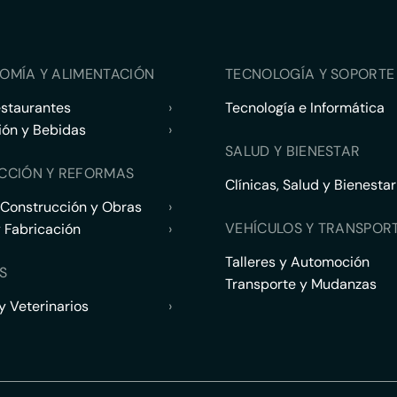
OMÍA Y ALIMENTACIÓN
TECNOLOGÍA Y SOPORTE 
estaurantes
›
Tecnología e Informática
ión y Bebidas
›
SALUD Y BIENESTAR
CCIÓN Y REFORMAS
Clínicas, Salud y Bienestar
 Construcción y Obras
›
VEHÍCULOS Y TRANSPOR
y Fabricación
›
Talleres y Automoción
S
Transporte y Mudanzas
 Veterinarios
›