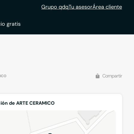
Grupo qdq
Tu asesor
Área cliente
io gratis
ble
tion
Compartir
ICO
ción de ARTE CERAMICO