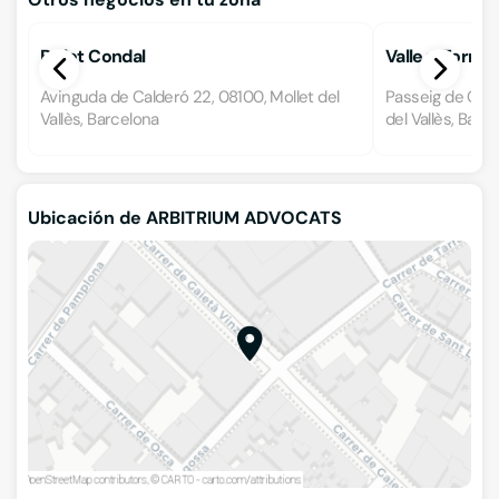
Bufet Condal
Valle y Torre
Avinguda de Calderó 22, 08100, Mollet del
Passeig de Cord
Vallès, Barcelona
del Vallès, Barc
Ubicación de ARBITRIUM ADVOCATS