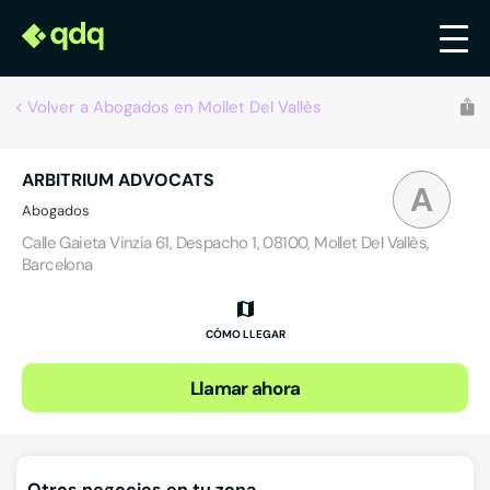
Volver a Abogados en Mollet Del Vallès
ARBITRIUM ADVOCATS
A
Abogados
Calle Gaieta Vinzia 61, Despacho 1, 08100, Mollet Del Vallès,
Barcelona
CÓMO LLEGAR
Llamar ahora
Otros negocios en tu zona