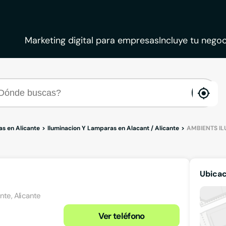
Marketing digital para empresas
Incluye tu negoc
ena
loca
as en Alicante
Iluminacion Y Lamparas en Alacant / Alicante
AMBIENTS I
Ubica
nte, Alicante
Ver teléfono