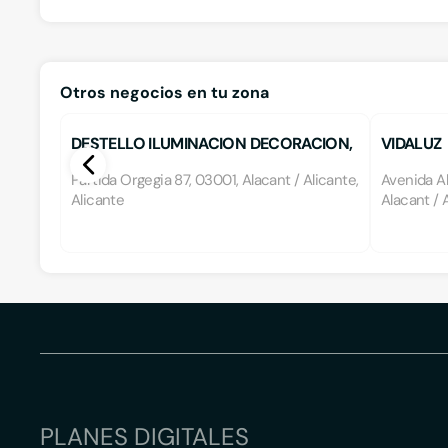
Otros negocios en tu zona
DESTELLO ILUMINACION DECORACION,
VIDALUZ
S.L.
Partida Orgegia 87, 03001, Alacant / Alicante,
Avenida Al
Alicante
Alacant / 
PLANES DIGITALES