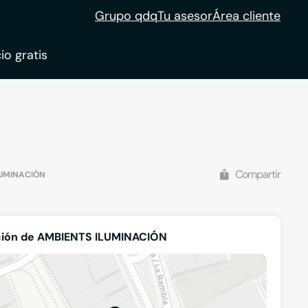
Grupo qdq
Tu asesor
Área cliente
io gratis
ble
tion
Compartir
LUMINACIÓN
ción de AMBIENTS ILUMINACIÓN