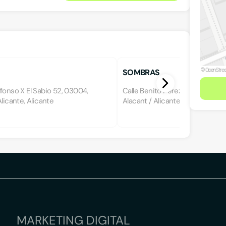
SOMBRAS
fonso X El Sabio 52, 03004,
Calle Benito Pérez Galdós 39, 
Alicante, Alicante
Alacant / Alicante, Alicante
MARKETING DIGITAL