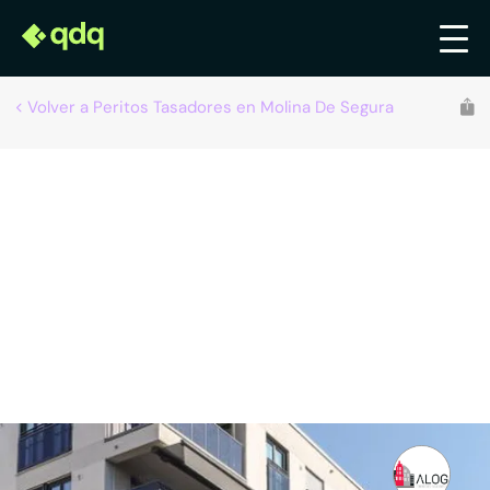
Volver a Peritos Tasadores en Molina De Segura
ALOGA
Peritos tasadores