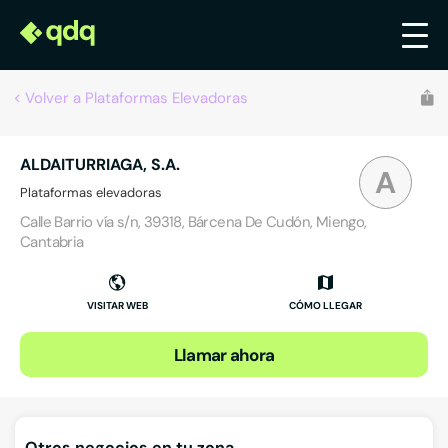
Volver a Plataformas Elevadoras
ALDAITURRIAGA, S.A.
A
Plataformas elevadoras
Calle Barrio vía s/n, 39318, Bárcena De Cudón, Miengo,
Cantabria
VISITAR WEB
CÓMO LLEGAR
Llamar ahora
Otros negocios en tu zona