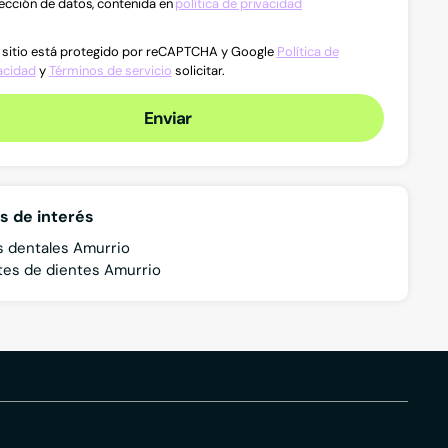
ección de datos, contenida en
política de privacidad
 sitio está protegido por reCAPTCHA y Google
Política de
acidad
y
Términos de servicio
solicitar.
Enviar
s de interés
as dentales Amurrio
tes de dientes Amurrio