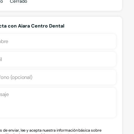
go
Cerrado
ta con Aiara Centro Dental
Odontopediatría
Ortod
s de enviar, lee y acepta nuestra información básica sobre