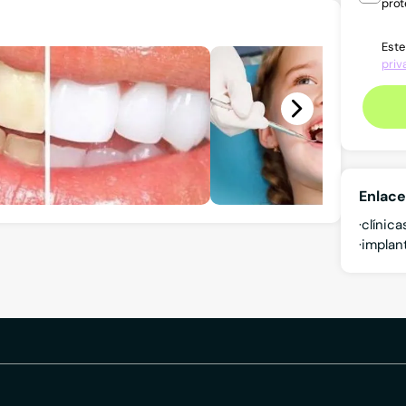
prot
Este
priv
Enlace
clínic
implan