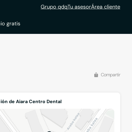
Grupo qdq
Tu asesor
Área cliente
io gratis
Compartir
ión de Aiara Centro Dental