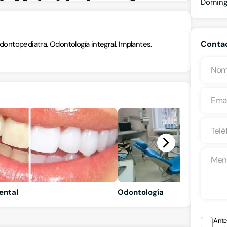
Domin
Contac
 Odontopediatra. Odontología integral. Implantes.
ental
Odontología
Ante