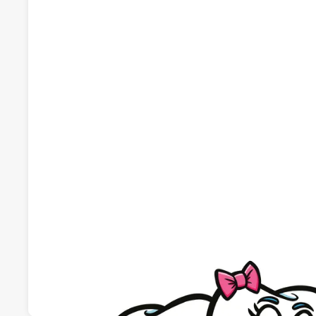
Recomendado por qdq
Aiara Centro Dental
Dentistas
C/ Eloxondo 22, 01470, Amurrio, Álava
Visitar web