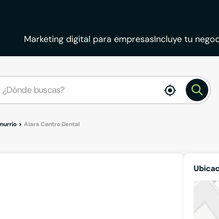
Marketing digital para empresas
Incluye tu negoc
enable
location
murrio
Aiara Centro Dental
Ubicac