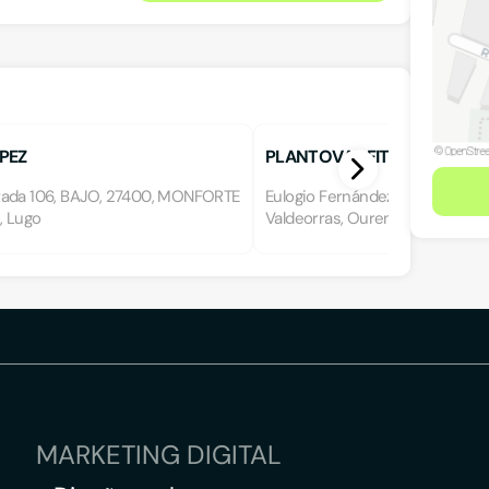
PEZ
PLANTOVAL FITOSANITARIOS,
ada 106, BAJO, 27400, MONFORTE
Eulogio Fernández 19-21, 32300
, Lugo
Valdeorras, Ourense
MARKETING DIGITAL