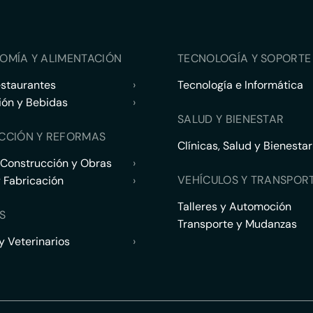
OMÍA Y ALIMENTACIÓN
TECNOLOGÍA Y SOPORTE 
estaurantes
›
Tecnología e Informática
ión y Bebidas
›
SALUD Y BIENESTAR
CCIÓN Y REFORMAS
Clínicas, Salud y Bienestar
 Construcción y Obras
›
VEHÍCULOS Y TRANSPOR
y Fabricación
›
Talleres y Automoción
S
Transporte y Mudanzas
 Veterinarios
›