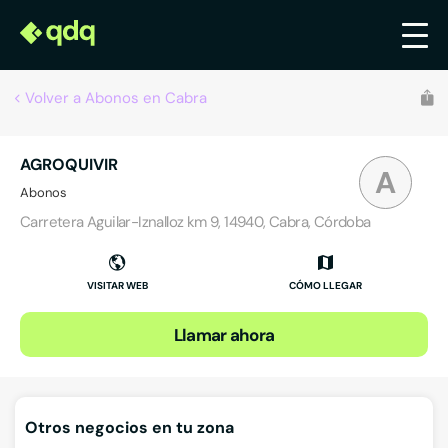
Volver a Abonos en Cabra
AGROQUIVIR
A
Abonos
Carretera Aguilar-Iznalloz km 9, 14940, Cabra, Córdoba
VISITAR WEB
CÓMO LLEGAR
Llamar ahora
Otros negocios en tu zona