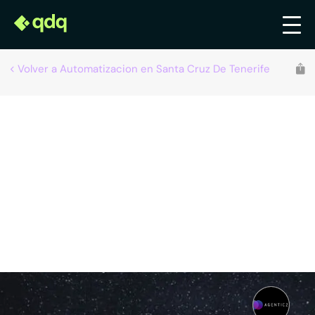
Volver a Automatizacion en Santa Cruz De Tenerife
Agentic 24
Automatización