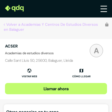
Volver a Academias Y Centros De Estudios Diversos
en Balaguer
ACSER
A
Academias de estudios diversos
Calle Sant Lluis 50, 25600, Balaguer, Lleida
VISITAR WEB
CÓMO LLEGAR
Llamar ahora
Otros negocios en tu zona