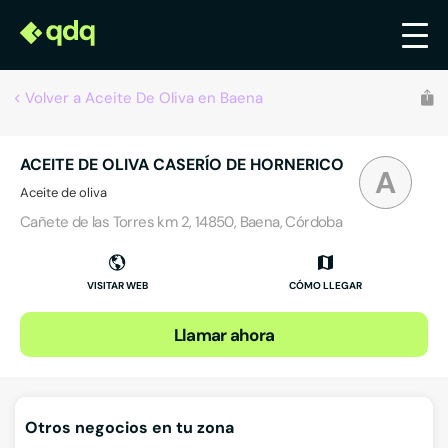
Volver a Aceite De Oliva en Baena
ACEITE DE OLIVA CASERÍO DE HORNERICO
A
Aceite de oliva
Cañete de las Torres km 2, 14850, Baena, Córdoba
VISITAR WEB
CÓMO LLEGAR
Llamar ahora
Otros negocios en tu zona