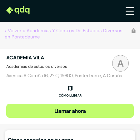
Volver a Academias Y Centros De Estudios Diversos
en Pontedeume
ACADEMIA VILA
A
Academias de estudios diversos
Avenida A Coruña 16, 2º C, 15600, Pontedeume, A Coruña
CÓMO LLEGAR
Llamar ahora
Otros negocios en tu zona