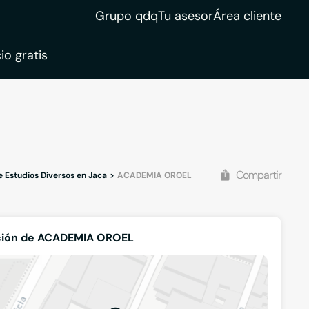
Grupo qdq
Tu asesor
Área cliente
io gratis
ble
tion
Compartir
 Estudios Diversos en Jaca
ACADEMIA OROEL
ción de ACADEMIA OROEL