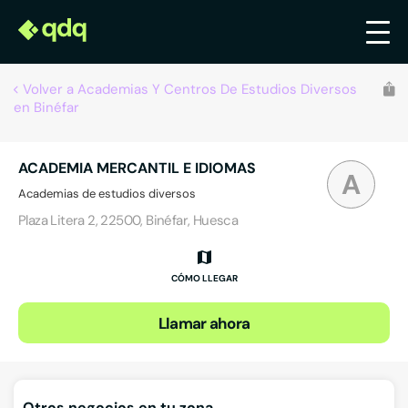
Volver a Academias Y Centros De Estudios Diversos
en Binéfar
ACADEMIA MERCANTIL E IDIOMAS
A
Academias de estudios diversos
Plaza Litera 2, 22500, Binéfar, Huesca
CÓMO LLEGAR
Llamar ahora
Otros negocios en tu zona