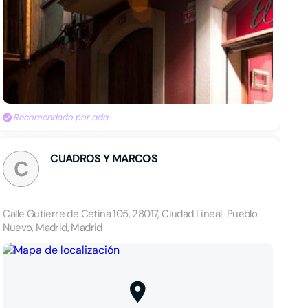
Recomendado por qdq
CUADROS Y MARCOS
C
Calle Gutierre de Cetina 105, 28017, Ciudad Lineal-Pueblo
Nuevo, Madrid, Madrid