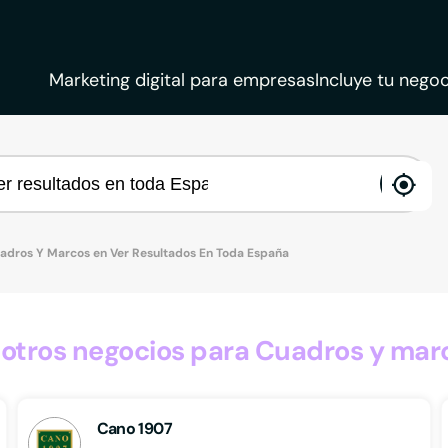
Marketing digital para empresas
Incluye tu negoc
ena
loca
adros Y Marcos en Ver Resultados En Toda España
tros negocios para Cuadros y mar
Cano 1907