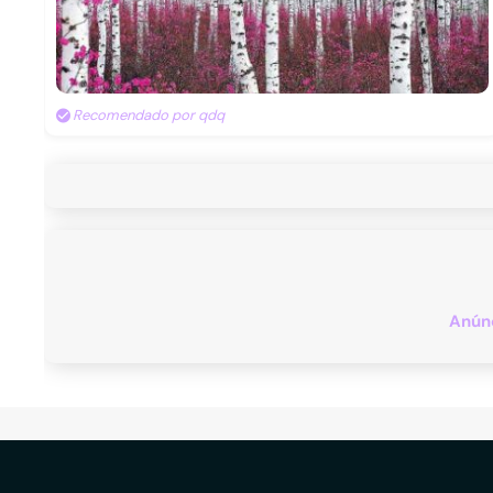
Recomendado por qdq
Anúnc