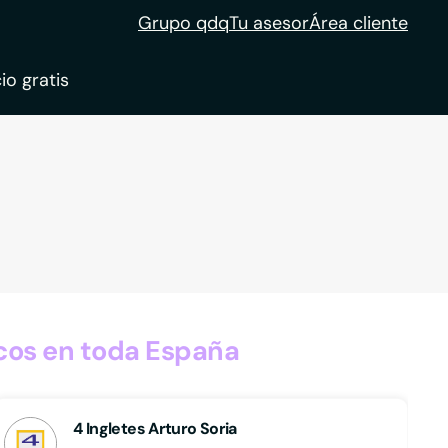
Grupo qdq
Tu asesor
Área cliente
io gratis
ble
tion
cos en toda España
4 Ingletes Arturo Soria