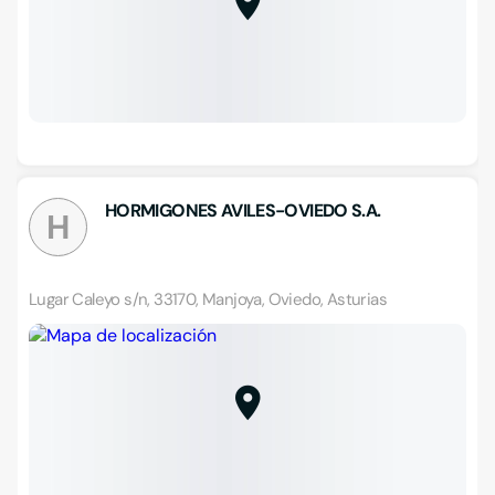
HORMIGONES AVILES-OVIEDO S.A.
H
Lugar Caleyo s/n, 33170, Manjoya, Oviedo, Asturias