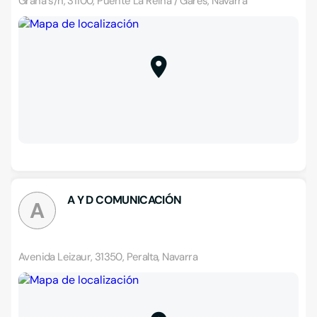
Grana s/n, 31100, Puente La Reina / Gares, Navarra
A Y D COMUNICACIÓN
A
Avenida Leizaur, 31350, Peralta, Navarra