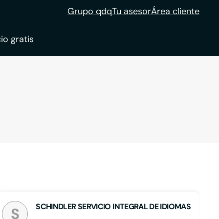
Grupo qdq
Tu asesor
Área cliente
io gratis
ble
tion
SCHINDLER SERVICIO INTEGRAL DE IDIOMAS
S