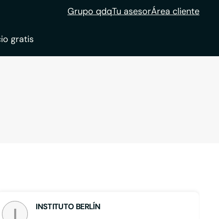
Grupo qdq
Tu asesor
Área cliente
io gratis
ble
tion
INSTITUTO BERLÍN
I