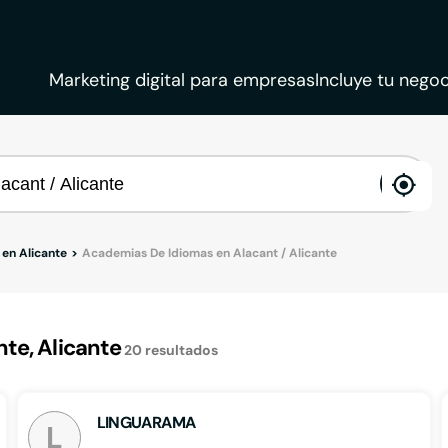
Marketing digital para empresas
Incluye tu negoc
ena
loca
en Alicante
Academias De Idiomas en Alacant / Alicante
te, Alicante
20
resultados
LINGUARAMA
L