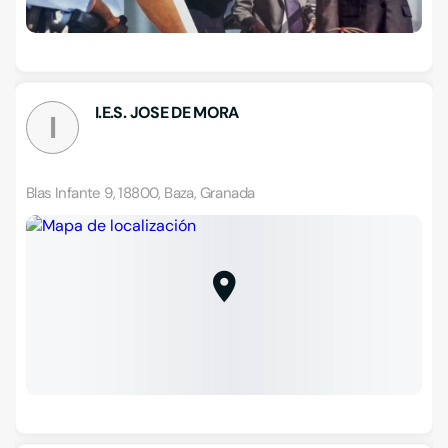
I.E.S. JOSE DE MORA
I
Blas Infante 9, 18800, Baza, Granada