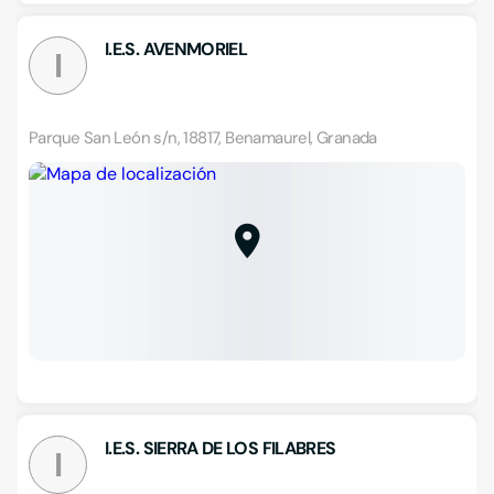
I.E.S. AVENMORIEL
I
Parque San León s/n, 18817, Benamaurel, Granada
I.E.S. SIERRA DE LOS FILABRES
I