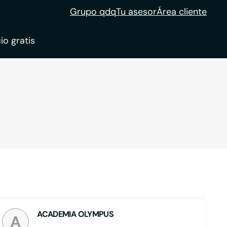
Grupo qdq
Tu asesor
Área cliente
io gratis
ble
tion
ACADEMIA OLYMPUS
A