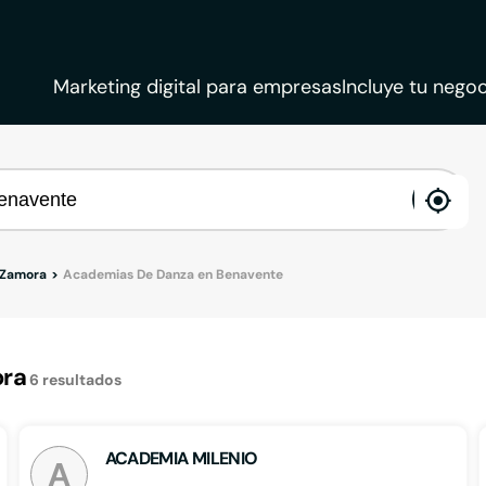
Marketing digital para empresas
Incluye tu negoc
ena
loca
 Zamora
Academias De Danza en Benavente
ora
6
resultados
ACADEMIA MILENIO
A