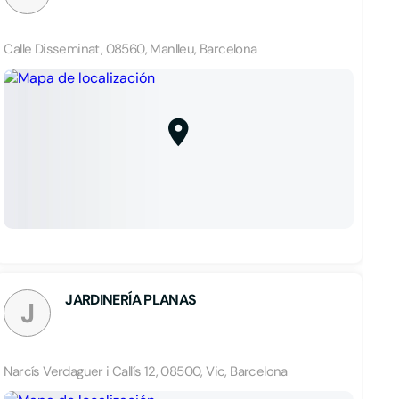
Calle Disseminat, 08560, Manlleu, Barcelona
JARDINERÍA PLANAS
J
Narcís Verdaguer i Callís 12, 08500, Vic, Barcelona