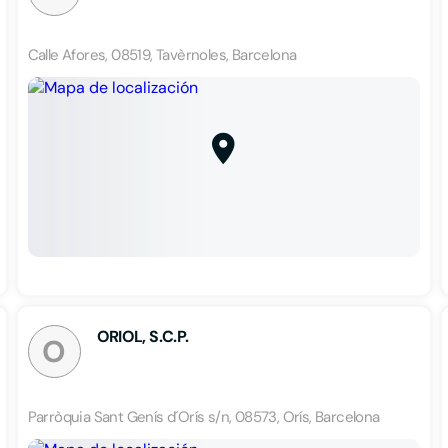
Calle Afores, 08519, Tavèrnoles, Barcelona
ORIOL, S.C.P.
O
Parròquia Sant Genís d´Orís s/n, 08573, Orís, Barcelona