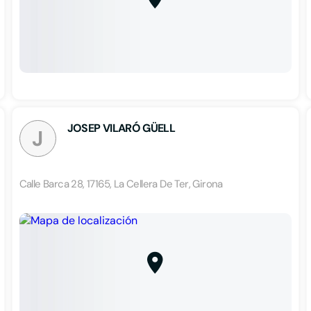
JOSEP VILARÓ GÜELL
J
Calle Barca 28, 17165, La Cellera De Ter, Girona