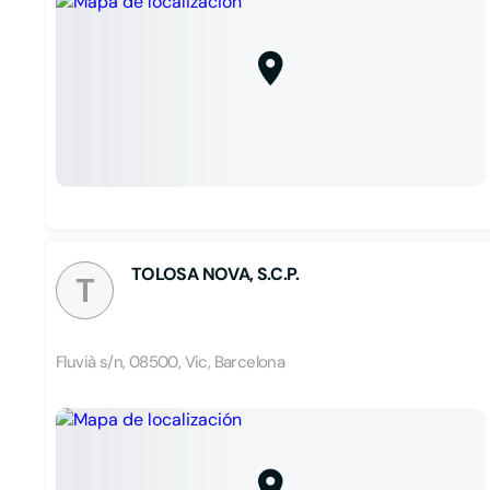
TOLOSA NOVA, S.C.P.
T
Fluvià s/n, 08500, Vic, Barcelona