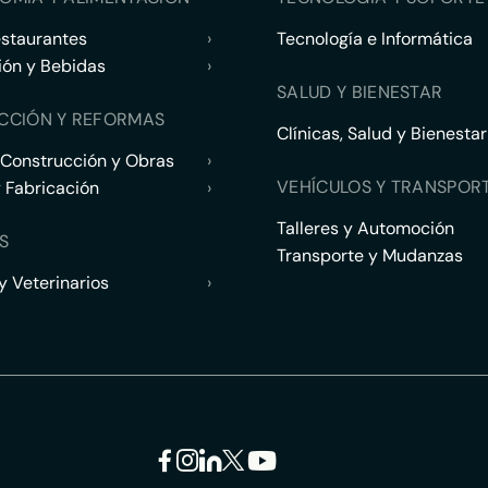
estaurantes
›
Tecnología e Informática
ión y Bebidas
›
SALUD Y BIENESTAR
CCIÓN Y REFORMAS
Clínicas, Salud y Bienestar
 Construcción y Obras
›
VEHÍCULOS Y TRANSPOR
y Fabricación
›
Talleres y Automoción
S
Transporte y Mudanzas
 Veterinarios
›