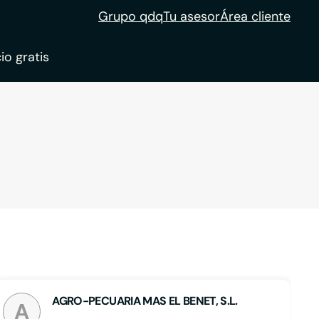
Grupo qdq
Tu asesor
Área cliente
io gratis
ble
tion
AGRO-PECUARIA MAS EL BENET, S.L.
A