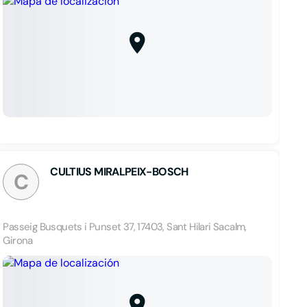
CULTIUS MIRALPEIX-BOSCH
C
Passeig Busquets i Punset 37, 17403, Sant Hilari Sacalm,
Girona