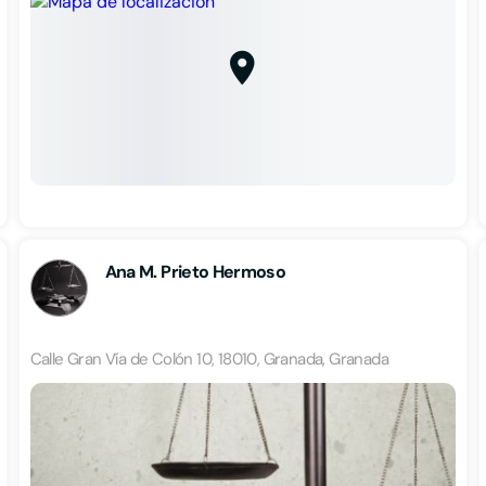
Ana M. Prieto Hermoso
Calle Gran Vía de Colón 10, 18010, Granada, Granada