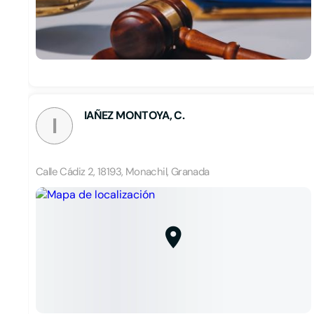
IAÑEZ MONTOYA, C.
I
Calle Cádiz 2, 18193, Monachil, Granada