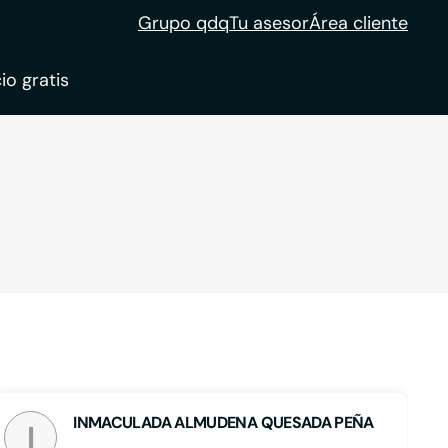
Grupo qdq
Tu asesor
Área cliente
io gratis
ble
tion
INMACULADA ALMUDENA QUESADA PEÑA
I