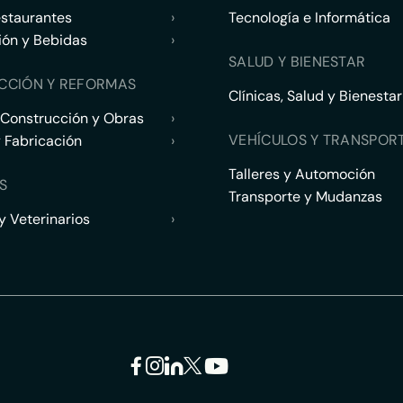
estaurantes
›
Tecnología e Informática
ión y Bebidas
›
SALUD Y BIENESTAR
CCIÓN Y REFORMAS
Clínicas, Salud y Bienestar
 Construcción y Obras
›
VEHÍCULOS Y TRANSPOR
y Fabricación
›
Talleres y Automoción
S
Transporte y Mudanzas
 Veterinarios
›