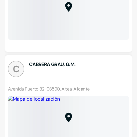
CABRERA GRAU, G.M.
C
Avenida Puerto 32, 03590, Altea, Alicante