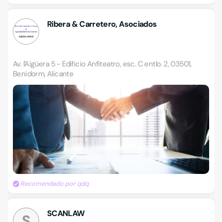
Ribera & Carretero, Asociados
Av. l'Aigüera 5 - Edificio Anfiteatro, esc. C entlo. 2, 03501,
Benidorm, Alicante
Recomendado por qdq
SCANLAW
S