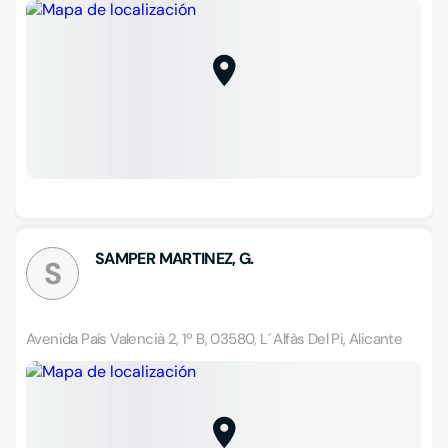
SAMPER MARTINEZ, G.
S
Avenida País Valencià 2, 1º B, 03580, L´ Alfàs Del Pi, Alicante