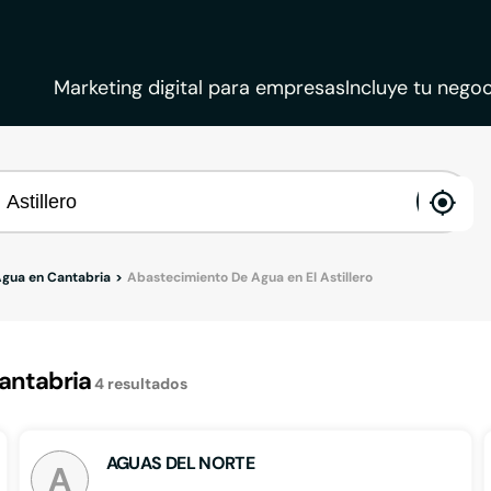
Marketing digital para empresas
Incluye tu negoc
ena
loca
gua en Cantabria
Abastecimiento De Agua en El Astillero
Cantabria
4
resultados
AGUAS DEL NORTE
A