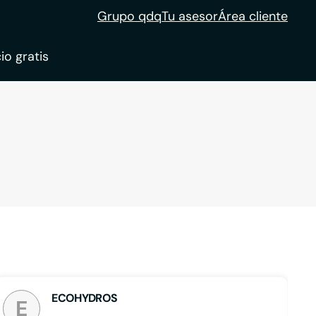
Grupo qdq
Tu asesor
Área cliente
io gratis
ble
tion
ECOHYDROS
E