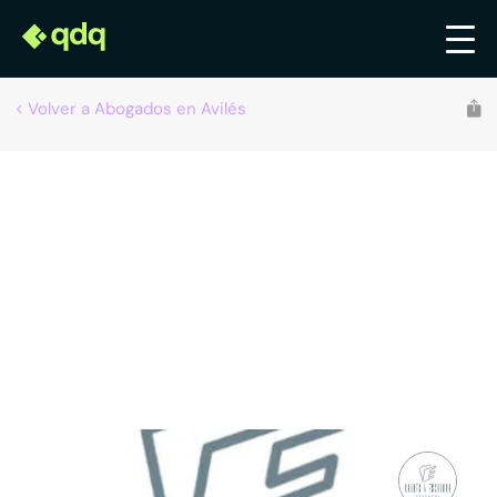
Volver a Abogados en Avilés
Recomendado por qdq
Valdés Y Escalona Abogados