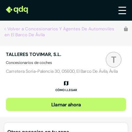
Volver a Concesionarios Y Agentes De Automoviles
en El Barco De Ávila
TALLERES TOVIMAR, S.L.
T
Concesionarios de coches
Carretera Soria-Palencia 30, 05600, El Barco De Ávila, Ávila
CÓMO LLEGAR
Llamar ahora
Otros negocios en tu zona