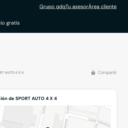
Grupo qdq
Tu asesor
Área cliente
io gratis
ble
tion
Compartir
RT AUTO 4 X 4
ión de SPORT AUTO 4 X 4