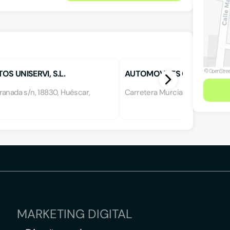
OS UNISERVI, S.L.
AUTOMOVILES CRISTOBAL
ranada s/n, 18830, Huéscar,
Carretera Murcia s/n, 18850, Cú
MARKETING DIGITAL