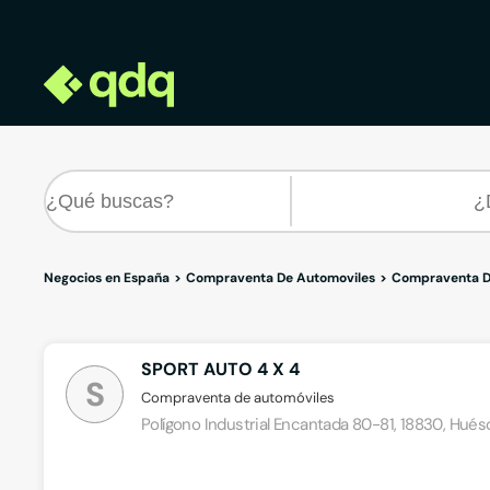
Negocios en España
Compraventa De Automoviles
Compraventa D
SPORT AUTO 4 X 4
S
Compraventa de automóviles
Polígono Industrial Encantada 80-81, 18830, Hués