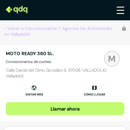
Volver a Concesionarios Y Agentes De Automoviles
en Valladolid
MOTO READY 380 SL.
M
Concesionarios de coches
Calle Daniel del Olmo González 6, 47008, VALLADOLID,
Valladolid
VISITAR WEB
CÓMO LLEGAR
Llamar ahora