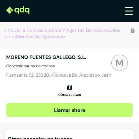
Volver a Concesionarios Y Agentes De Automoviles
en Villanueva Del Arzobispo
MORENO FUENTES GALLEGO, S.L.
M
Concesionarios de coches
Fuensanta 62, 23330, Villanueva Del Arzobispo, Jaén
CÓMO LLEGAR
Llamar ahora
Otros negocios en tu zona