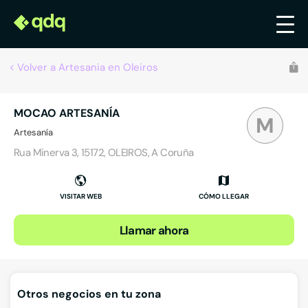
Volver a Artesania en Oleiros
MOCAO ARTESANÍA
M
Artesanía
Rua Minerva 3, 15172, OLEIROS, A Coruña
VISITAR WEB
CÓMO LLEGAR
Llamar ahora
Otros negocios en tu zona