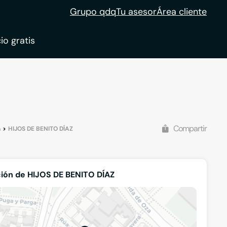
Grupo qdq
Tu asesor
Área cliente
io gratis
ble
tion
Compartir
a
HIJOS DE BENITO DÍAZ
ión de HIJOS DE BENITO DÍAZ