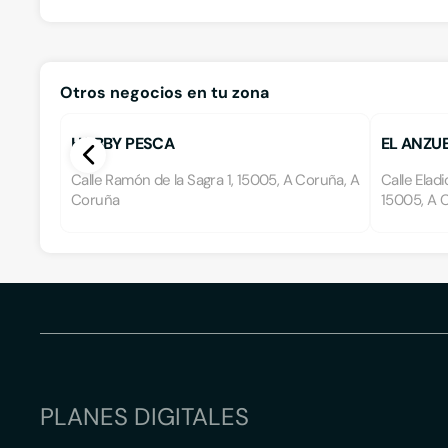
Otros negocios en tu zona
HOBBY PESCA
EL ANZU
Calle Ramón de la Sagra 1, 15005, A Coruña, A
Calle Elad
Coruña
15005, A 
PLANES DIGITALES