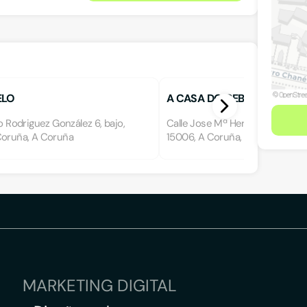
ELO
A CASA DO CEBO
io Rodriguez González 6, bajo,
Calle Jose Mª Hernansaez 10, Baj
Coruña, A Coruña
15006, A Coruña, A Coruña
MARKETING DIGITAL