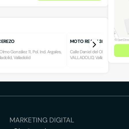
CEREZO
MOTO READY 380 SL.
Olmo González 11, Pol. Ind. Argales,
Calle Daniel del Olmo González 
adolid, Valladolid
VALLADOLID, Valladolid
MARKETING DIGITAL