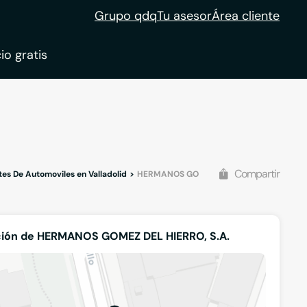
Grupo qdq
Tu asesor
Área cliente
io gratis
ble
tion
Compartir
es De Automoviles en Valladolid
HERMANOS GOMEZ DEL HIERRO, S.A.
ción de HERMANOS GOMEZ DEL HIERRO, S.A.