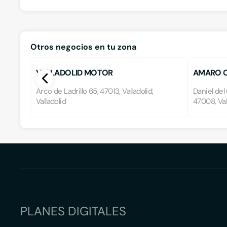
Otros negocios en tu zona
VALLADOLID MOTOR
AMARO 
Arco de Ladrillo 65, 47013, Valladolid,
Daniel del 
Valladolid
47008, Vall
PLANES DIGITALES