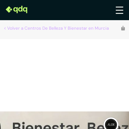
Volver a Centros De Belleza Y Bienestar en Murcia
Recomendado por qdq
Estética Aloe