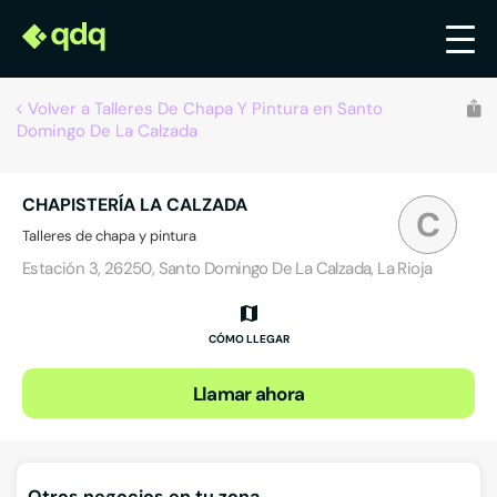
Volver a Talleres De Chapa Y Pintura en Santo
Domingo De La Calzada
CHAPISTERÍA LA CALZADA
C
Talleres de chapa y pintura
Estación 3, 26250, Santo Domingo De La Calzada, La Rioja
CÓMO LLEGAR
Llamar ahora
Otros negocios en tu zona