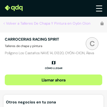
Volver a Talleres De Chapa Y Pintura en Oyón Oion
CARROCERIAS RACING SPIRIT
C
Talleres de chapa y pintura
Polígono Los Castaños NAVE 14, 01320, OYÓN-OION, Álava
CÓMO LLEGAR
Llamar ahora
Otros negocios en tu zona