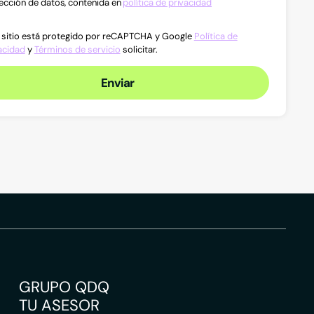
ección de datos, contenida en
política de privacidad
 sitio está protegido por reCAPTCHA y Google
Política de
acidad
y
Términos de servicio
solicitar.
Enviar
GRUPO QDQ
TU ASESOR