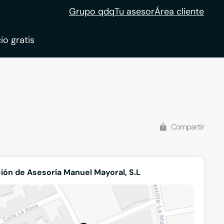
Grupo qdq
Tu asesor
Área cliente
io gratis
Compartir
ión de Asesoría Manuel Mayoral, S.L