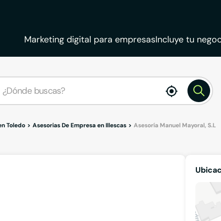
Marketing digital para empresas
Incluye tu negoc
enable
location
en Toledo
Asesorias De Empresa en Illescas
Asesoría Manuel Mayoral, S.L
Ubicac