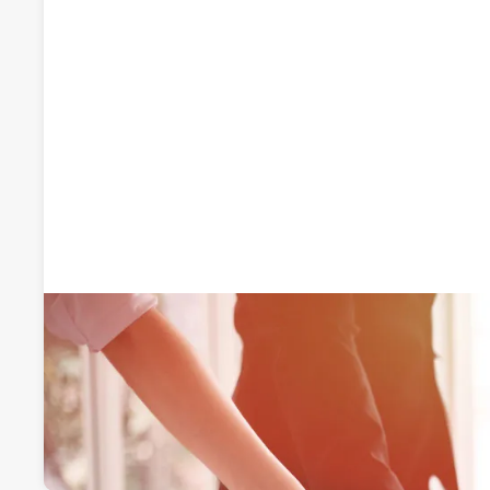
Recomendado por qdq
Asesoría Manuel Mayoral, S.L
Asesorías de empresa
Calle Francisco Guzmán 34, 45200, Illescas, Toledo
Visitar web