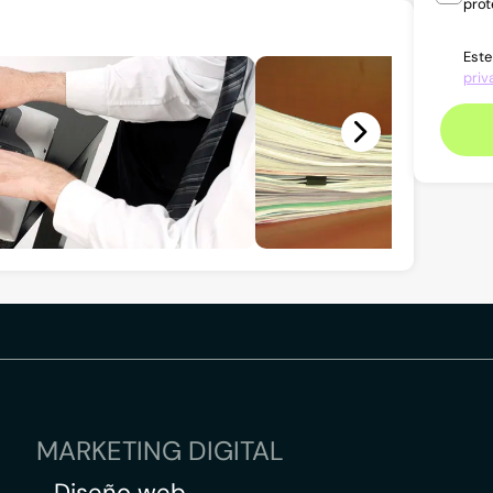
prot
Este
priv
MARKETING DIGITAL
Diseño web